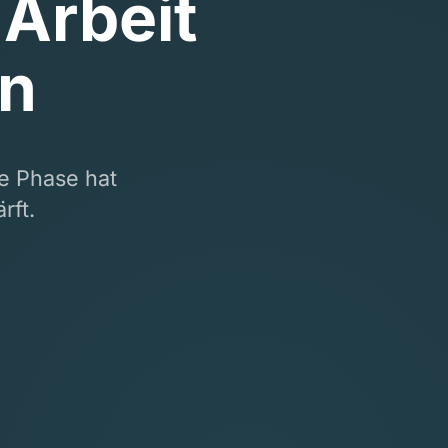
 Arbeit
en
e Phase hat
rft.