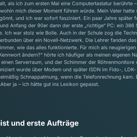
alt, als ich zum ersten Mal eine Computertastatur berührte
wohin mich dieser Moment führen würde. Mein Vater hatte 
nt, und ich war sofort fasziniert. Ein paar Jahre später fo
 und Anfang der 90er dann der erste „richtige“ PC: ein 386
. Ich war stolz wie Bolle. Auch in der Schule zog die Tech
verbunden über ein Novell-Netzwerk. Die Lehrer fanden das 
mmer, wie das alles funktionierte. Für mich als neugierigen
Kennwort ändern?“ hörte ich häufiger als meinen eigenen
n einen Serverraum, und der Schimmer der Röhrenmonitore 
uniziert wurde über Modem und später ISDN im Fido-, LDK-
gelmäßig Schnappatmung, wenn die Telefonrechnung kam. D
Aber ja – ich hätte gut ins Lexikon gepasst.
ist und erste Aufträge