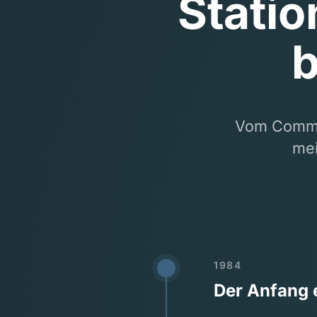
Statio
b
Vom Commod
mei
1984
Der Anfang 