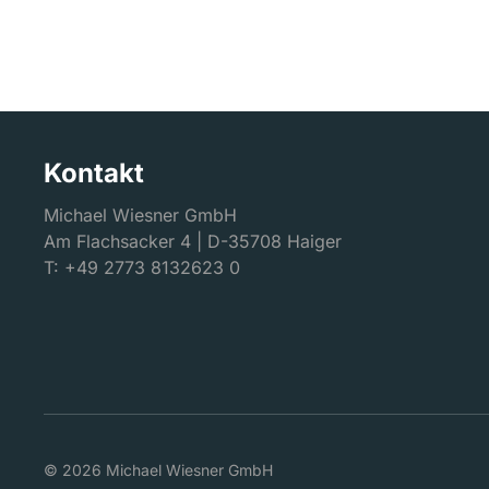
Kontakt
Michael Wiesner GmbH
Am Flachsacker 4 | D-35708 Haiger
T: +49 2773 8132623 0
© 2026 Michael Wiesner GmbH