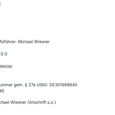
m
tsführer: Michael Wiesner
23 0
Wetzlar
snummer gem. § 27a UStG: DE301998640
45
chael Wiesner (Anschrift s.o.)