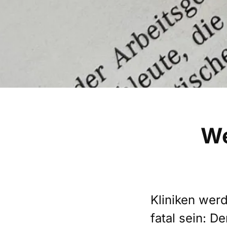
We
Kliniken wer
fatal sein: D