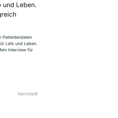
b und Leben.
greich
n Patientendaten
für Leib und Leben.
ein Interview für
Nächster