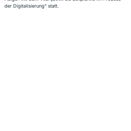
der Digitalisierung“ statt.
Vorheriger
Nächster
Kontakt
Michael Wiesner GmbH
Am Flachsacker 4 | D-35708 Haiger
T: +49 2773 8132623 0
Pages
Über mich