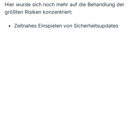
Hier wurde sich noch mehr auf die Behandlung der
größten Risiken konzentriert:
Zeitnahes Einspielen von Sicherheitsupdates
Schutz vor Schadsoftware
Sichere Authentifizierungsmechanismen
Rollentrennung bei administrativen Benutzern
Netzwerkseitige Isolation veralteter oder
exponierter IT-Systeme
Absicherung von Funknetzwerken und
Netzwerkübergängen
Datensicherung und