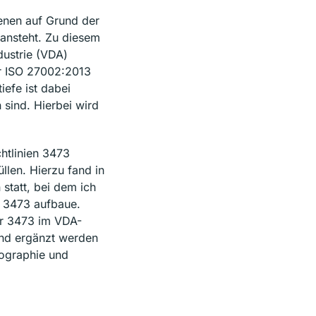
denen auf Grund der
 ansteht. Zu diesem
dustrie (VDA)
r ISO 27002:2013
efe ist dabei
 sind. Hierbei wird
htlinien 3473
llen. Hierzu fand in
statt, bei dem ich
S 3473 aufbaue.
er 3473 im VDA-
end ergänzt werden
tographie und
st, mit