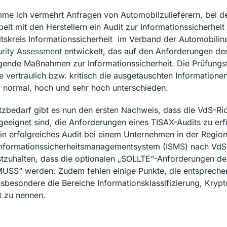
omme ich vermehrt Anfragen von Automobilzulieferern, bei 
t mit den Herstellern ein Audit zur Informationssicherheit
tskreis Informationssicherheit im Verband der Automobilin
urity Assessment
entwickelt, das auf den Anforderungen de
gende Maßnahmen zur Informationssicherheit. Die Prüfungsti
 vertraulich bzw. kritisch die ausgetauschten Informationen
 normal, hoch und sehr hoch unterschieden.
zbedarf gibt es nun den ersten Nachweis, dass die VdS-Ric
geeignet sind, die Anforderungen eines TISAX-Audits zu erfü
in erfolgreiches Audit bei einem Unternehmen in der Region 
 Informationssicherheitsmanagementsystem (ISMS) nach Vd
estzuhalten, dass die optionalen „SOLLTE“-Anforderungen d
MUSS“ werden. Zudem fehlen einige Punkte, die entsprech
nsbesondere die Bereiche Informationsklassifizierung, Kryp
t zu nennen.
festzuhalten, dass es mit den VdS-Richtlinien 3473 möglich i