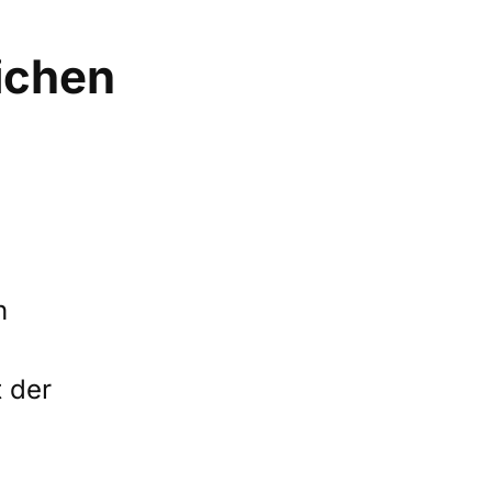
ichen
n
t der