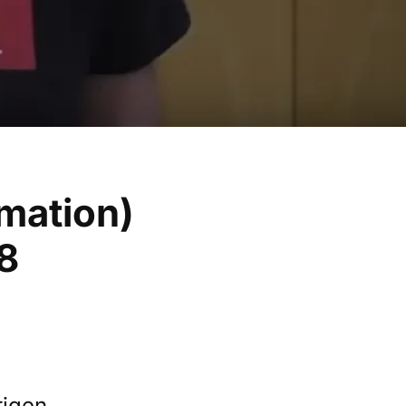
rmation)
8
rigen