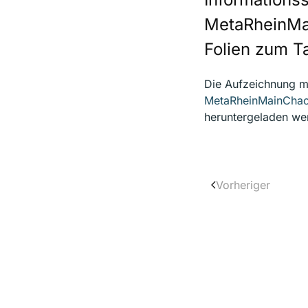
MetaRheinMai
Folien zum T
Die Aufzeichnung m
MetaRheinMainCha
heruntergeladen we
Vorheriger