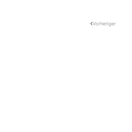
Vorheriger
Kontakt
Michael Wiesner GmbH
Am Flachsacker 4 | D-35708 Haiger
T: +49 2773 8132623 0