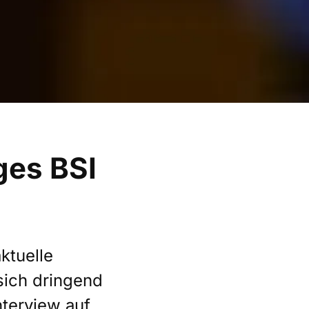
ges BSI
ktuelle
sich dringend
nterview auf