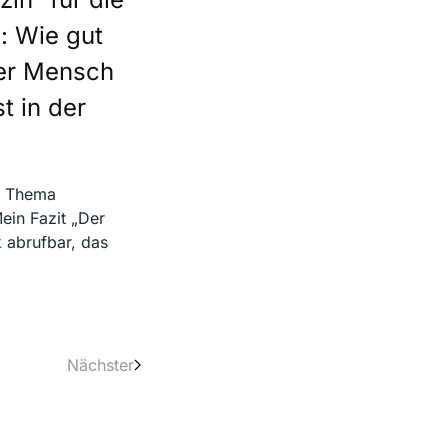
: Wie gut
Der Mensch
t in der
m Thema
ein Fazit „
Der
k
abrufbar, das
Nächster